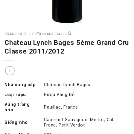
TRANG CHỦ
RƯỢU VANG CAO CẤP
/
Chateau Lynch Bages 5ème Grand Cru
Classe 2011/2012
Nhà cung cấp
Château Lynch Bages
Loại rượu
Rượu Vang Đỏ
Vùng trồng
Pauillac, France
nho
Cabernet Sauvignon, Merlot, Cab
Giống nho
Franc, Petit Verdot