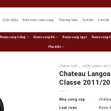
Giới thiệu
Kiến thức rượu vang
Thương hiệu
Sự kiện
Liên hệ
Rượu vang trắng
Rượu vang đỏ
Rượu vang ngọt
Rượu vang 
Phụ kiện
TRANG CHỦ
RƯỢU VANG CAO 
/
Chateau Langoa
Classe 2011/2
Nhà cung cấp
Châtea
Loại rượu
Rượu 