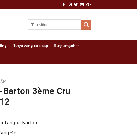
hồng
Rượu vang cao cấp
Rượu mạnh
CẤP
-Barton 3ème Cru
012
u Langoa Barton
Vang Đỏ