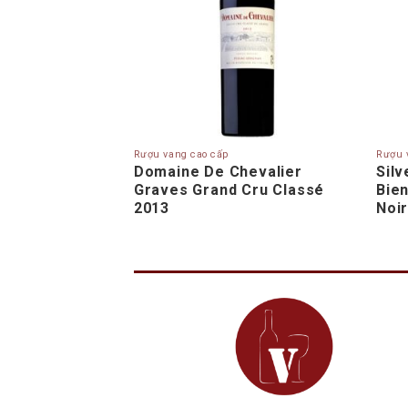
Rượu vang cao cấp
Rượu 
 Criots Bâtard,
Domaine De Chevalier
Sil
and Cru 2014
Graves Grand Cru Classé
Bien
2013
Noi