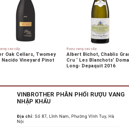
vang cao cấp
Rượu vang cao cấp
ver Oak Cellars, Twomey
Albert Bichot, Chablis Gr
 Nacido Vineyard Pinot
Cru ‘ Les Blanchots’ Dom
r
Long- Depaquit 2016
VINBROTHER PHÂN PHỐI RƯỢU VANG
NHẬP KHẨU
Địa chỉ:
Số 87, Lĩnh Nam, Phường Vĩnh Tuy, Hà
Nội