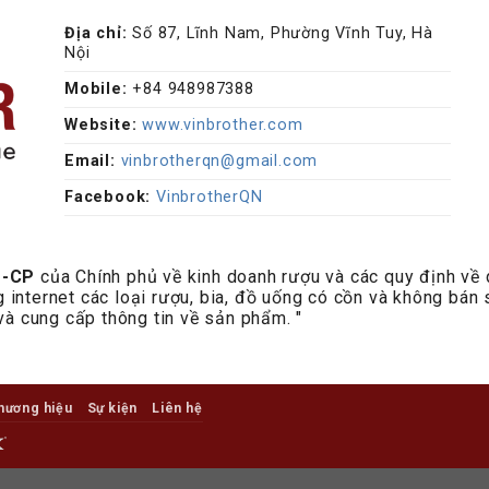
Địa chỉ:
Số 87, Lĩnh Nam, Phường Vĩnh Tuy, Hà
Nội
Mobile:
+84 948987388
Website:
www.vinbrother.com
Email:
vinbrotherqn@gmail.com
Facebook:
VinbrotherQN
Đ-CP
của Chính phủ về kinh doanh rượu và các quy định về 
internet các loại rượu, bia, đồ uống có cồn và không bá
và cung cấp thông tin về sản phẩm. "
hương hiệu
Sự kiện
Liên hệ