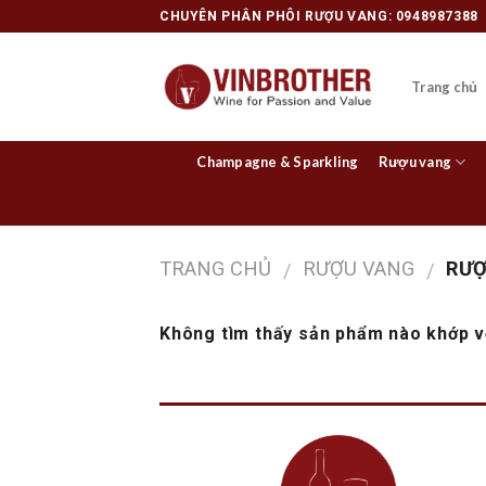
Skip
CHUYÊN PHÂN PHÔI RƯỢU VANG: 0948987388
to
content
Trang chủ
Champagne & Sparkling
Rượu vang
TRANG CHỦ
RƯỢU VANG
RƯỢ
/
/
Không tìm thấy sản phẩm nào khớp vớ