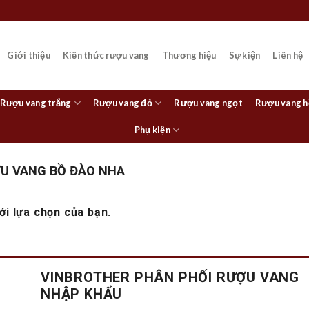
Giới thiệu
Kiến thức rượu vang
Thương hiệu
Sự kiện
Liên hệ
Rượu vang trắng
Rượu vang đỏ
Rượu vang ngọt
Rượu vang 
Phụ kiện
U VANG BỒ ĐÀO NHA
i lựa chọn của bạn.
VINBROTHER PHÂN PHỐI RƯỢU VANG
NHẬP KHẨU