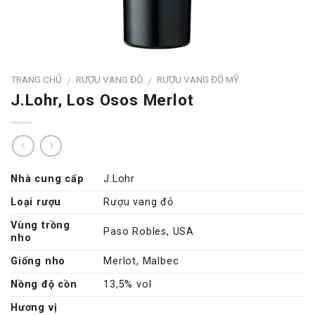
TRANG CHỦ
RƯỢU VANG ĐỎ
RƯỢU VANG ĐỎ MỸ
/
/
J.Lohr, Los Osos Merlot
Nhà cung cấp
J.Lohr
Loại rượu
Rượu vang đỏ
Vùng trồng
Paso Robles, USA
nho
Giống nho
Merlot, Malbec
Nồng độ cồn
13,5% vol
Hương vị