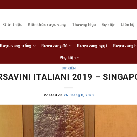
Giới thiệu
Kiến thức rượu vang
Thương hiệu
Sự kiện
Liên hệ
Rượu vang trắng
Rượu vang đỏ
Rượu vang ngọt
Rượu vang 
Phụ kiện
SỰ KIỆN
RSAVINI ITALIANI 2019 – SINGAP
Posted on
26 Tháng 8, 2020