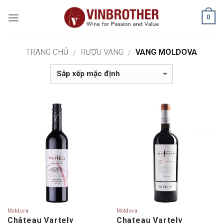
Skip
0
to
content
TRANG CHỦ
RƯỢU VANG
VANG MOLDOVA
/
/
Moldova
Moldova
Château Vartely
Chateau Vartely